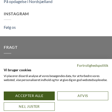
På opdagelse i Nordsjælland
INSTAGRAM
Følg os
FRAGT
Vi afsender pakker dagligt, det er din garanti for stabil
Fortrolighedspolitik
levering indenfor
2-3 dage
på alle pakker - Husk der er fri
Vi bruger cookies
levering på alle ordre over DKK395
Vi placerer disse til analyse af vores besøgendes data, for at forbedre vores
websted, vise personaliseret indhold og for at give dig en god webstedsoplevelse.
Visa
PayPal
Stripe
MasterCard
Cash
ACCEPTER ALLE
AFVIS
On
0
FACEBOOK
INSTAGRAM
VIMEO
Delivery
D
NEJ, JUSTER
Copyright 2026 ©
Flatsome Theme