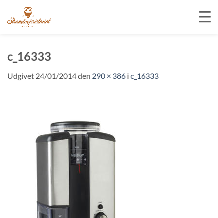
Fortsæt
til
c_16333
indhold
Udgivet
24/01/2014
den
290 × 386
i
c_16333