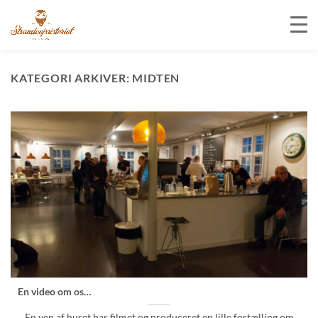
Fortsæt
til
KATEGORI ARKIVER:
MIDTEN
indhold
En video om os…
En ven af huset har filmet og produceret en lille fortælling om