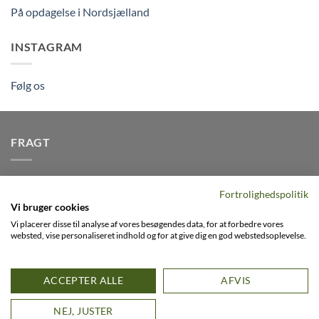
På opdagelse i Nordsjælland
INSTAGRAM
Følg os
FRAGT
Vi afsender pakker dagligt, det er din garanti for stabil
Fortrolighedspolitik
levering indenfor
2-3 dage
på alle pakker - Husk der er fri
Vi bruger cookies
levering på alle ordre over DKK395
Vi placerer disse til analyse af vores besøgendes data, for at forbedre vores
websted, vise personaliseret indhold og for at give dig en god webstedsoplevelse.
Visa
PayPal
Stripe
MasterCard
Cash
ACCEPTER ALLE
AFVIS
On
0
FACEBOOK
INSTAGRAM
VIMEO
Delivery
D
NEJ, JUSTER
Copyright 2026 ©
Flatsome Theme