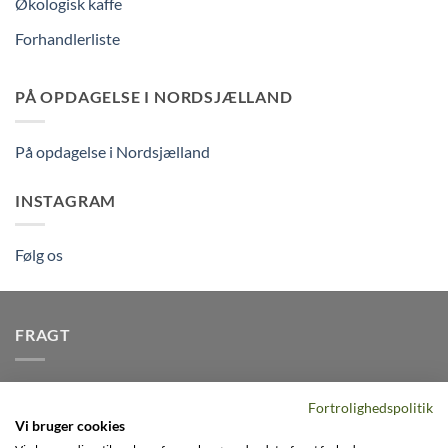
Økologisk kaffe
Forhandlerliste
PÅ OPDAGELSE I NORDSJÆLLAND
På opdagelse i Nordsjælland
INSTAGRAM
Følg os
FRAGT
Vi afsender pakker dagligt, det er din garanti for stabil
Fortrolighedspolitik
levering indenfor
2-3 dage
på alle pakker - Husk der er fri
Vi bruger cookies
levering på alle ordre over DKK395