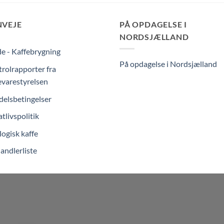
NVEJE
PÅ OPDAGELSE I
NORDSJÆLLAND
e - Kaffebrygning
På opdagelse i Nordsjælland
rolrapporter fra
varestyrelsen
elsbetingelser
atlivspolitik
ogisk kaffe
andlerliste