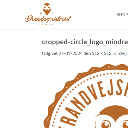
SHO
Fortsæt
til
cropped-circle_logo_mindre
indhold
Udgivet
27/09/2024
den
512 × 512
i
circle