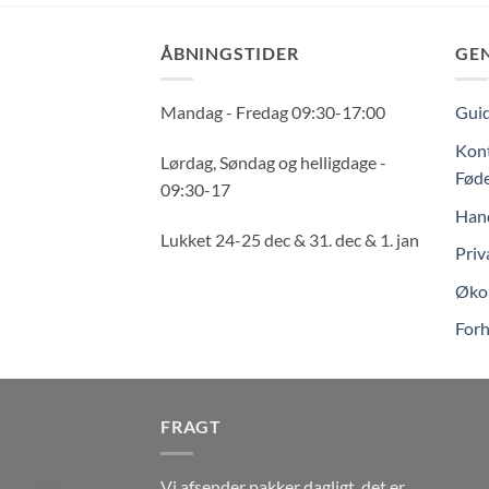
ÅBNINGSTIDER
GE
Mandag - Fredag 09:30-17:00
Guid
Kont
Lørdag, Søndag og helligdage -
Føde
09:30-17
Hand
Lukket 24-25 dec & 31. dec & 1. jan
Priv
Økol
Forh
FRAGT
Vi afsender pakker dagligt, det er