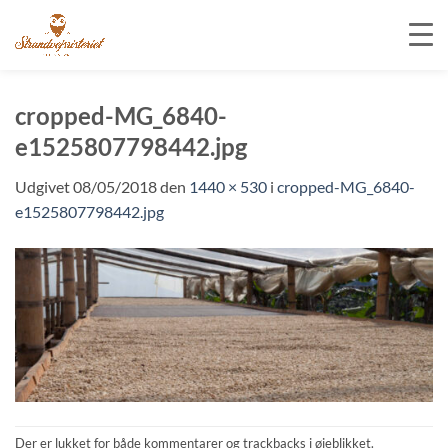
Fortsæt
til
cropped-MG_6840-
indhold
e1525807798442.jpg
Udgivet
08/05/2018
den
1440 × 530
i
cropped-MG_6840-
e1525807798442.jpg
Der er lukket for både kommentarer og trackbacks i øjeblikket.