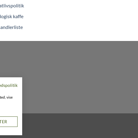
atlivspolitik
ogisk kaffe
andlerliste
edspolitik
ted, vise
STER