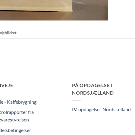
øjeblikket.
NVEJE
PÅ OPDAGELSE I
NORDSJÆLLAND
e - Kaffebrygning
På opdagelse i Nordsjælland
rolrapporter fra
varestyrelsen
elsbetingelser