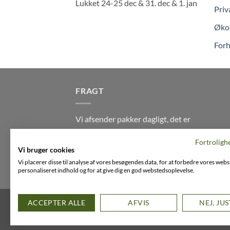
Lukket 24-25 dec & 31. dec & 1. jan
Priv
Økol
Forh
FRAGT
Vi afsender pakker dagligt, det er
din garanti for stabil levering
Fortroligh
indenfor
2-3 dage
på alle pakker -
Vi bruger cookies
Husk der er fri levering på alle
Vi placerer disse til analyse af vores besøgendes data, for at forbedre vores webs
ordre over DKK395
personaliseret indhold og for at give dig en god webstedsoplevelse.
FACEBOOK
INSTAGRAM
VIMEO
ACCEPTER ALLE
AFVIS
NEJ, JU
Copyright 2026 ©
Flatsome Theme