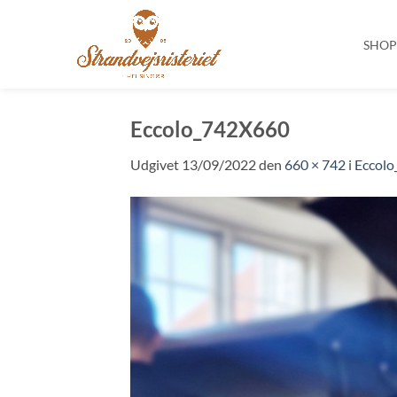
SHO
Fortsæt
til
Eccolo_742X660
indhold
Udgivet
13/09/2022
den
660 × 742
i
Eccol