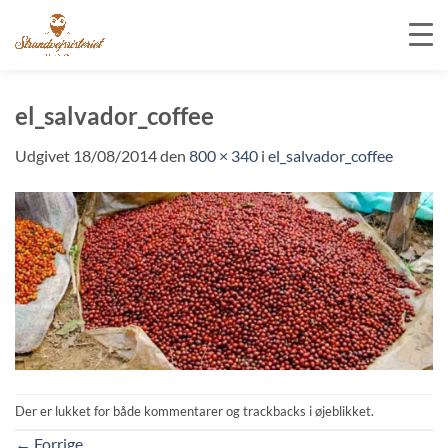
Fortsæt
til
el_salvador_coffee
indhold
Udgivet
18/08/2014
den
800 × 340
i
el_salvador_coffee
Der er lukket for både kommentarer og trackbacks i øjeblikket.
←
Forrige