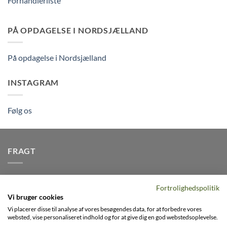
Forhandlerliste
PÅ OPDAGELSE I NORDSJÆLLAND
På opdagelse i Nordsjælland
INSTAGRAM
Følg os
FRAGT
Vi afsender pakker dagligt, det er din garanti for stabil
Fortrolighedspolitik
levering indenfor
2-3 dage
på alle pakker - Husk der er fri
Vi bruger cookies
levering på alle ordre over DKK395
Vi placerer disse til analyse af vores besøgendes data, for at forbedre vores
websted, vise personaliseret indhold og for at give dig en god webstedsoplevelse.