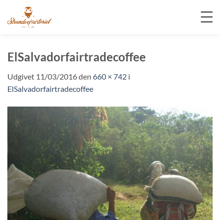
Fortsæt
til
ElSalvadorfairtradecoffee
indhold
Udgivet
11/03/2016
den
660 × 742
i
ElSalvadorfairtradecoffee