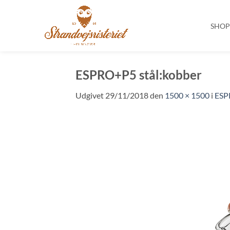
SHO
Fortsæt
til
ESPRO+P5 stål:kobber
indhold
Udgivet
29/11/2018
den
1500 × 1500
i
ESP