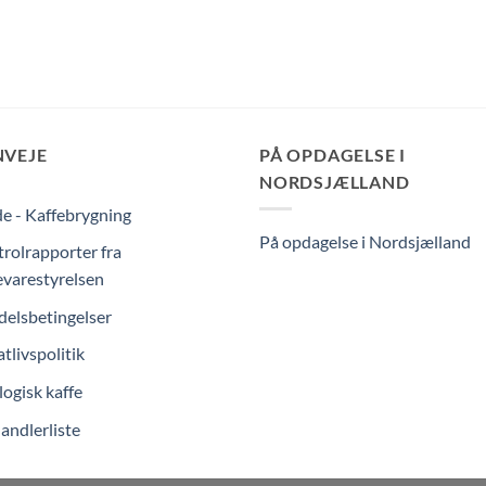
NVEJE
PÅ OPDAGELSE I
NORDSJÆLLAND
e - Kaffebrygning
På opdagelse i Nordsjælland
rolrapporter fra
varestyrelsen
elsbetingelser
atlivspolitik
ogisk kaffe
andlerliste