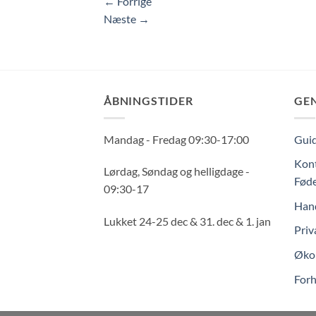
←
Forrige
Næste
→
ÅBNINGSTIDER
GE
Mandag - Fredag 09:30-17:00
Guid
Kont
Lørdag, Søndag og helligdage -
Føde
09:30-17
Hand
Lukket 24-25 dec & 31. dec & 1. jan
Priv
Økol
Forh