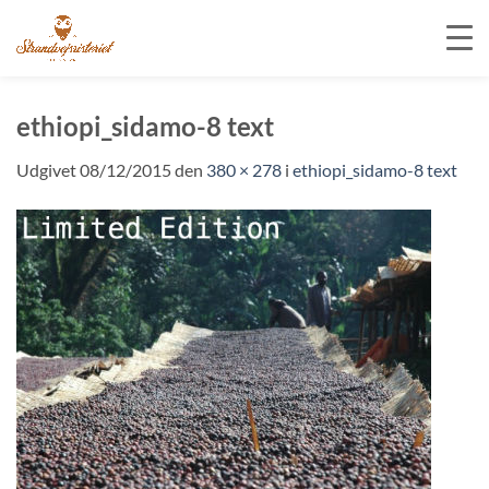
Fortsæt
til
ethiopi_sidamo-8 text
indhold
Udgivet
08/12/2015
den
380 × 278
i
ethiopi_sidamo-8 text