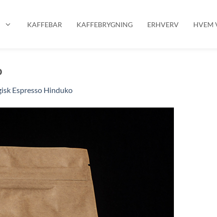
P
KAFFEBAR
KAFFEBRYGNING
ERHVERV
HVEM V
o
isk Espresso Hinduko