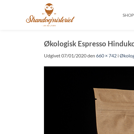
SHO
Fortsæt
til
Økologisk Espresso Hinduk
indhold
Udgivet
07/01/2020
den
660 × 742
i
Økolog