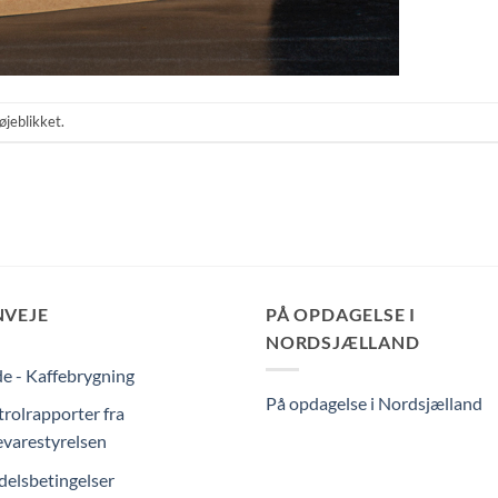
øjeblikket.
NVEJE
PÅ OPDAGELSE I
NORDSJÆLLAND
e - Kaffebrygning
På opdagelse i Nordsjælland
rolrapporter fra
varestyrelsen
elsbetingelser