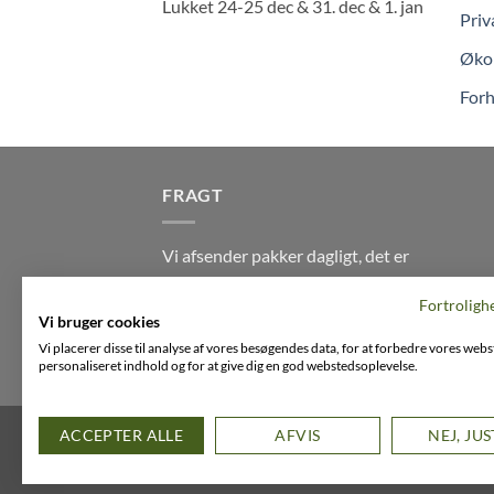
Lukket 24-25 dec & 31. dec & 1. jan
Priv
Økol
Forh
FRAGT
Vi afsender pakker dagligt, det er
din garanti for stabil levering
Fortroligh
indenfor
2-3 dage
på alle pakker -
Vi bruger cookies
Husk der er fri levering på alle
Vi placerer disse til analyse af vores besøgendes data, for at forbedre vores webs
ordre over DKK395
personaliseret indhold og for at give dig en god webstedsoplevelse.
FACEBOOK
INSTAGRAM
VIMEO
ACCEPTER ALLE
AFVIS
NEJ, JU
Copyright 2026 ©
Flatsome Theme