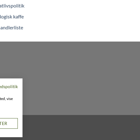
atlivspolitik
ogisk kaffe
andlerliste
edspolitik
ted, vise
STER