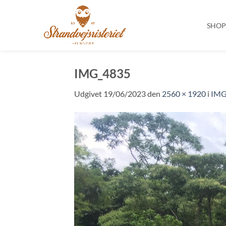
SHO
Fortsæt
til
IMG_4835
indhold
Udgivet
19/06/2023
den
2560 × 1920
i
IMG