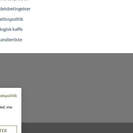
elsbetingelser
atlivspolitik
ogisk kaffe
andlerliste
edspolitik
ted, vise
STER