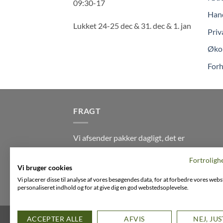
09:30-17
Hand
Lukket 24-25 dec & 31. dec & 1. jan
Priv
Økol
Forh
FRAGT
Vi afsender pakker dagligt, det er
din garanti for stabil levering
Fortroligh
indenfor
2-3 dage
på alle pakker -
Vi bruger cookies
Husk der er fri levering på alle
Vi placerer disse til analyse af vores besøgendes data, for at forbedre vores webs
ordre over DKK395
personaliseret indhold og for at give dig en god webstedsoplevelse.
FACEBOOK
INSTAGRAM
VIMEO
ACCEPTER ALLE
AFVIS
NEJ, JU