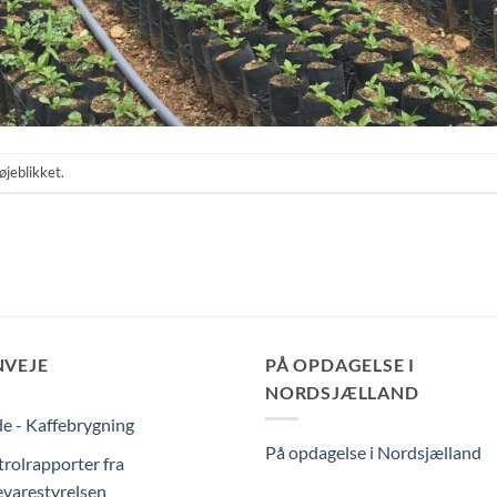
øjeblikket.
NVEJE
PÅ OPDAGELSE I
NORDSJÆLLAND
e - Kaffebrygning
På opdagelse i Nordsjælland
rolrapporter fra
varestyrelsen