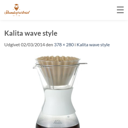
Fortsæt
til
Kalita wave style
indhold
Udgivet
02/03/2014
den
378 × 280
i
Kalita wave style