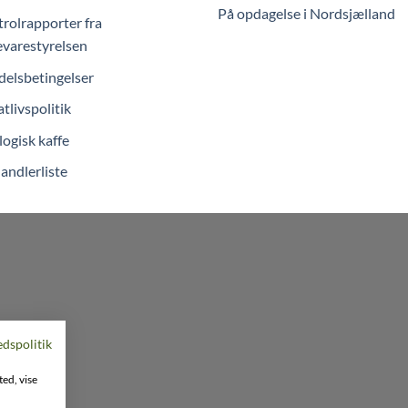
På opdagelse i Nordsjælland
rolrapporter fra
varestyrelsen
elsbetingelser
atlivspolitik
ogisk kaffe
andlerliste
edspolitik
ted, vise