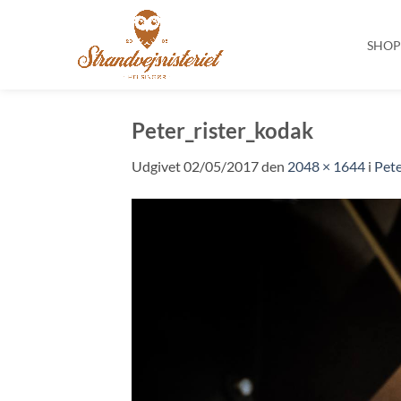
SHO
Fortsæt
til
Peter_rister_kodak
indhold
Udgivet
02/05/2017
den
2048 × 1644
i
Pete