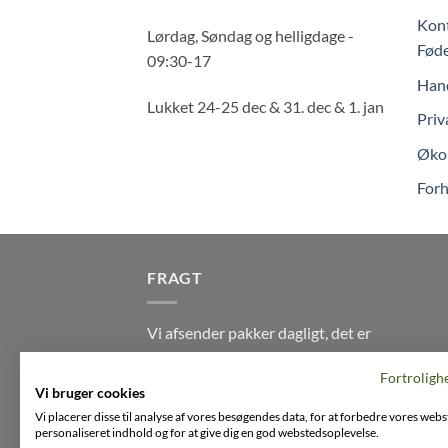
Kont
Lørdag, Søndag og helligdage -
Føde
09:30-17
Hand
Lukket 24-25 dec & 31. dec & 1. jan
Priv
Økol
Forh
FRAGT
Vi afsender pakker dagligt, det er
din garanti for stabil levering
Fortroligh
indenfor
2-3 dage
på alle pakker -
Vi bruger cookies
Husk der er fri levering på alle
Vi placerer disse til analyse af vores besøgendes data, for at forbedre vores webs
ordre over DKK395
personaliseret indhold og for at give dig en god webstedsoplevelse.