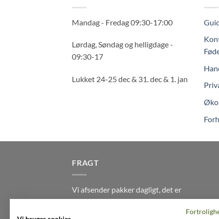
Mandag - Fredag 09:30-17:00
Guid
Kont
Lørdag, Søndag og helligdage -
Føde
09:30-17
Hand
Lukket 24-25 dec & 31. dec & 1. jan
Priv
Økol
Forh
FRAGT
Vi afsender pakker dagligt, det er
din garanti for stabil levering
Fortroligh
indenfor
2-3 dage
på alle pakker -
Vi bruger cookies