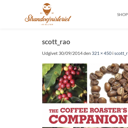
SHO
Fortsæt
til
scott_rao
indhold
Udgivet
30/09/2014
den
321 × 450
i
scott_