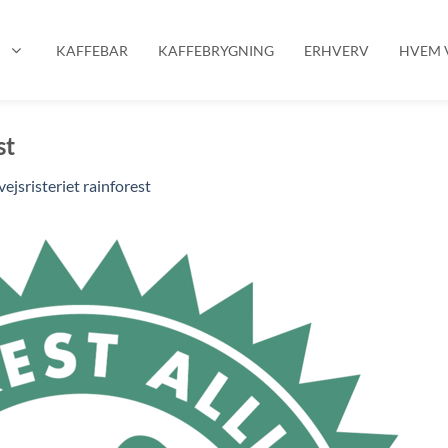
P
KAFFEBAR
KAFFEBRYGNING
ERHVERV
HVEM V
st
ejsristeriet rainforest