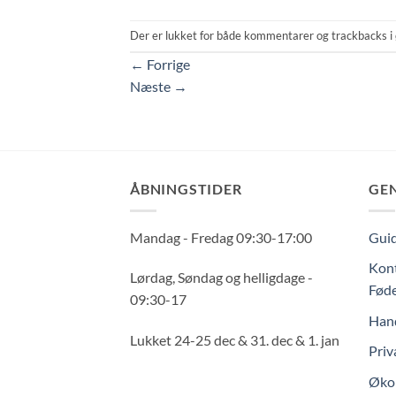
Der er lukket for både kommentarer og trackbacks i 
←
Forrige
Næste
→
ÅBNINGSTIDER
GE
Mandag - Fredag 09:30-17:00
Guid
Kont
Lørdag, Søndag og helligdage -
Føde
09:30-17
Hand
Lukket 24-25 dec & 31. dec & 1. jan
Priv
Økol