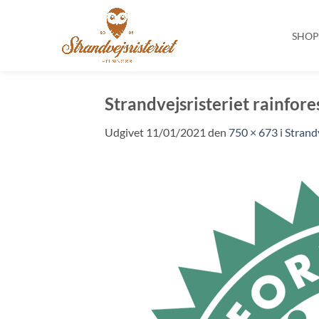
SHO
Fortsæt
til
Strandvejsristeriet rainfore
indhold
Udgivet
11/01/2021
den
750 × 673
i
Strandv