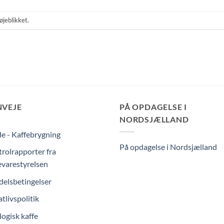
øjeblikket.
NVEJE
PÅ OPDAGELSE I
NORDSJÆLLAND
e - Kaffebrygning
På opdagelse i Nordsjælland
rolrapporter fra
varestyrelsen
elsbetingelser
atlivspolitik
ogisk kaffe