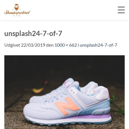
Fortsæt
til
unsplash24-7-of-7
indhold
Udgivet
22/03/2019
den
1000 × 662
i
unsplash24-7-of-7