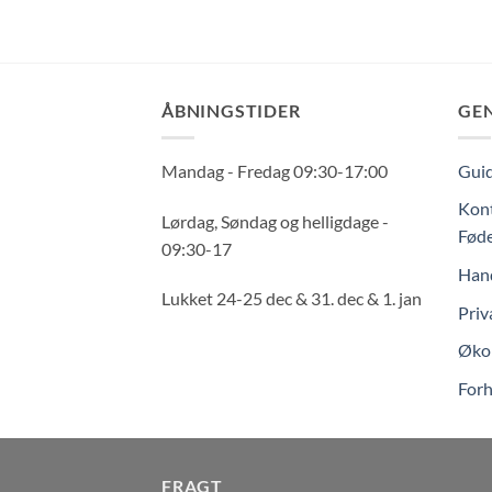
ÅBNINGSTIDER
GE
Mandag - Fredag 09:30-17:00
Guid
Kont
Lørdag, Søndag og helligdage -
Føde
09:30-17
Hand
Lukket 24-25 dec & 31. dec & 1. jan
Priv
Økol
Forh
FRAGT