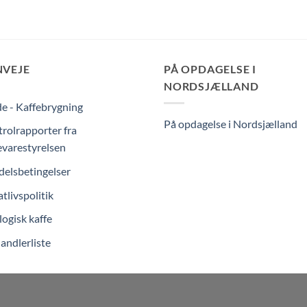
NVEJE
PÅ OPDAGELSE I
NORDSJÆLLAND
e - Kaffebrygning
På opdagelse i Nordsjælland
rolrapporter fra
varestyrelsen
elsbetingelser
atlivspolitik
ogisk kaffe
andlerliste