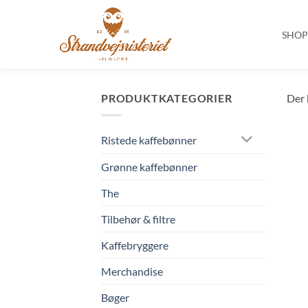
SHO
Fortsæt
til
PRODUKTKATEGORIER
Der 
indhold
Ristede kaffebønner
Grønne kaffebønner
The
Tilbehør & filtre
Kaffebryggere
Merchandise
Bøger