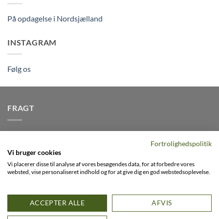
På opdagelse i Nordsjælland
INSTAGRAM
Følg os
FRAGT
Vi afsender pakker dagligt, det er din garanti for stabil
Fortrolighedspolitik
levering indenfor
2-3 dage
på alle pakker - Husk der er fri
Vi bruger cookies
levering på alle ordre over DKK395
Vi placerer disse til analyse af vores besøgendes data, for at forbedre vores
websted, vise personaliseret indhold og for at give dig en god webstedsoplevelse.
Visa
PayPal
Stripe
MasterCard
Cash
ACCEPTER ALLE
AFVIS
On
0
FACEBOOK
INSTAGRAM
VIMEO
Delivery