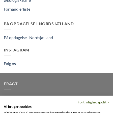
Økologisk kaffe
Forhandlerliste
PÅ OPDAGELSE I NORDSJÆLLAND
På opdagelse i Nordsjælland
INSTAGRAM
Følg os
FRAGT
Vi afsender pakker dagligt, det er din garanti for stabil
Fortrolighedspolitik
levering indenfor
2-3 dage
på alle pakker - Husk der er fri
Vi bruger cookies
levering på alle ordre over DKK395
Vi placerer disse til analyse af vores besøgendes data, for at forbedre vores