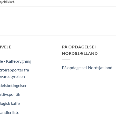
øjeblikket.
NVEJE
PÅ OPDAGELSE I
NORDSJÆLLAND
e - Kaffebrygning
På opdagelse i Nordsjælland
rolrapporter fra
varestyrelsen
elsbetingelser
atlivspolitik
ogisk kaffe
andlerliste