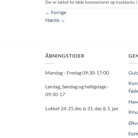
Der er lukket for både kommentarer og trackbacks i 
←
Forrige
Næste
→
ÅBNINGSTIDER
GE
Mandag - Fredag 09:30-17:00
Guid
Kont
Lørdag, Søndag og helligdage -
Føde
09:30-17
Hand
Lukket 24-25 dec & 31. dec & 1. jan
Priv
Økol
Forh