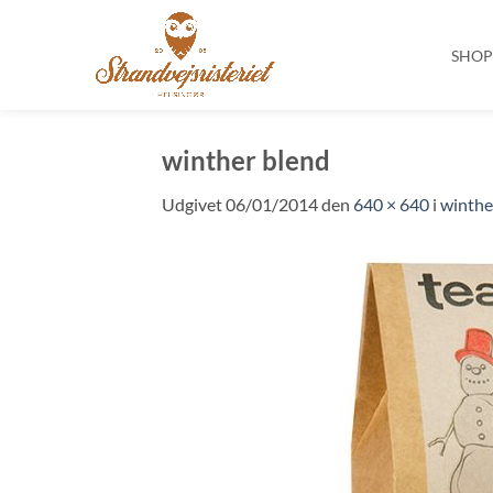
SHO
Fortsæt
til
winther blend
indhold
Udgivet
06/01/2014
den
640 × 640
i
winthe