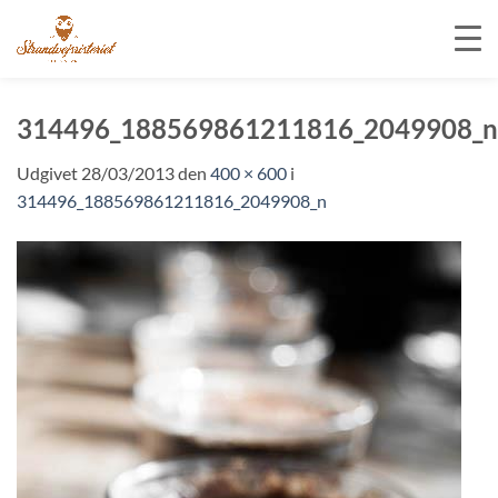
Fortsæt
til
314496_188569861211816_2049908_n
indhold
Udgivet
28/03/2013
den
400 × 600
i
314496_188569861211816_2049908_n