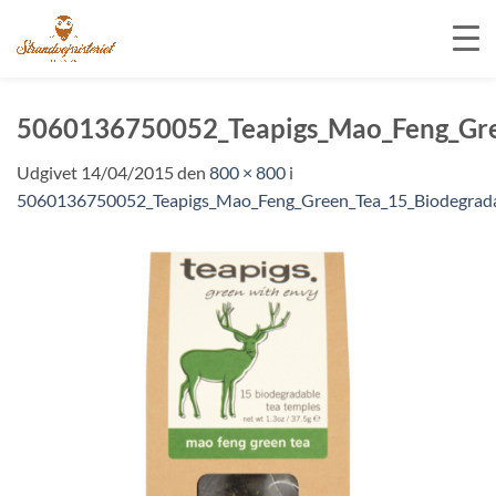
Fortsæt
til
5060136750052_Teapigs_Mao_Feng_Gre
indhold
Udgivet
14/04/2015
den
800 × 800
i
5060136750052_Teapigs_Mao_Feng_Green_Tea_15_Biodegrada