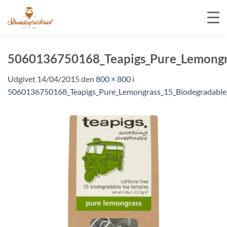
Fortsæt
til
5060136750168_Teapigs_Pure_Lemongr
indhold
Udgivet
14/04/2015
den
800 × 800
i
5060136750168_Teapigs_Pure_Lemongrass_15_Biodegradable