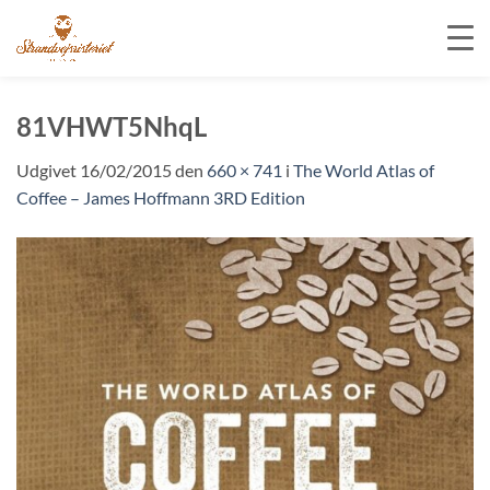
Fortsæt
til
81VHWT5NhqL
indhold
Udgivet
16/02/2015
den
660 × 741
i
The World Atlas of
Coffee – James Hoffmann 3RD Edition