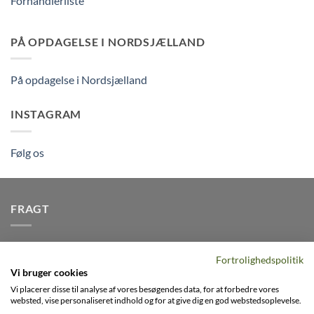
Forhandlerliste
PÅ OPDAGELSE I NORDSJÆLLAND
På opdagelse i Nordsjælland
INSTAGRAM
Følg os
FRAGT
Vi afsender pakker dagligt, det er din garanti for stabil
Fortrolighedspolitik
levering indenfor
2-3 dage
på alle pakker - Husk der er fri
Vi bruger cookies
levering på alle ordre over DKK395
Vi placerer disse til analyse af vores besøgendes data, for at forbedre vores
websted, vise personaliseret indhold og for at give dig en god webstedsoplevelse.