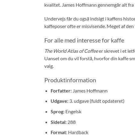
kvalitet. James Hoffmann gennemgår alt fra k
Undervejs får du også indsigt i kaffens hist
kaffeposer ofte er misvisende. Meget af den v
For alle med interesse for kaffe
The World Atlas of Coffee
er skrevet i et le
Uanset om du vil forstå, hvorfor din kaffe s
valg.
Produktinformation
Forfatter:
James Hoffmann
Udgave:
3. udgave (fuldt opdateret)
Sprog:
Engelsk
Sidetal:
288
Format:
Hardback