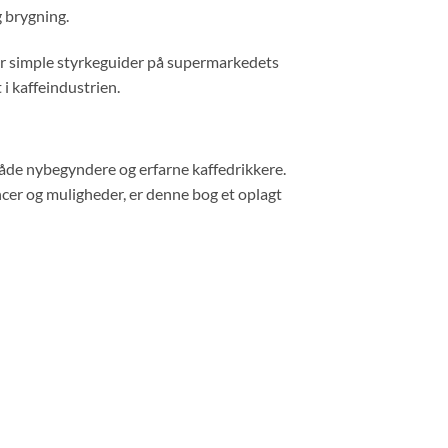
g brygning.
for simple styrkeguider på supermarkedets
 i kaffeindustrien.
or både nybegyndere og erfarne kaffedrikkere.
ncer og muligheder, er denne bog et oplagt