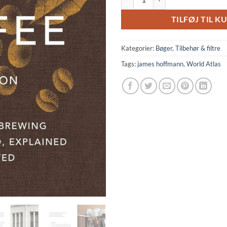
TILFØJ TIL K
Kategorier:
Bøger
,
Tilbehør & filtre
Tags:
james hoffmann
,
World Atlas