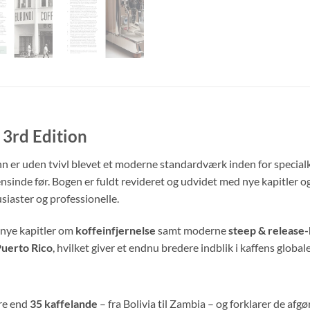
 3rd Edition
 er uden tvivl blevet et moderne standardværk inden for special
inde før. Bogen er fuldt revideret og udvidet med nye kapitler og o
iaster og professionelle.
 nye kapitler om
koffeinfjernelse
samt moderne
steep & release
Puerto Rico
, hvilket giver et endnu bredere indblik i kaffens global
re end
35 kaffelande
– fra Bolivia til Zambia – og forklarer de afg