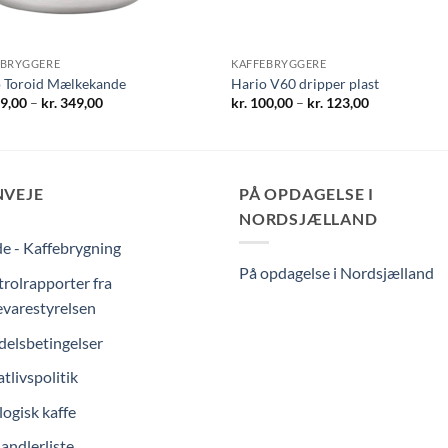
EBRYGGERE
KAFFEBRYGGERE
o Toroid Mælkekande
Hario V60 dripper plast
Prisinterval:
Prisinterval:
9,00
–
kr.
349,00
kr.
100,00
–
kr.
123,00
kr. 249,00
kr. 100,00
til
til
kr. 349,00
kr. 123,00
NVEJE
PÅ OPDAGELSE I
NORDSJÆLLAND
e - Kaffebrygning
På opdagelse i Nordsjælland
rolrapporter fra
varestyrelsen
elsbetingelser
atlivspolitik
ogisk kaffe
andlerliste