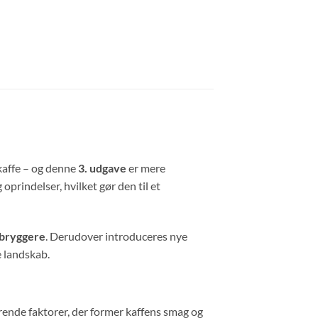
kaffe – og denne
3. udgave
er mere
prindelser, hvilket gør den til et
-bryggere
. Derudover introduceres nye
e landskab.
ørende faktorer, der former kaffens smag og