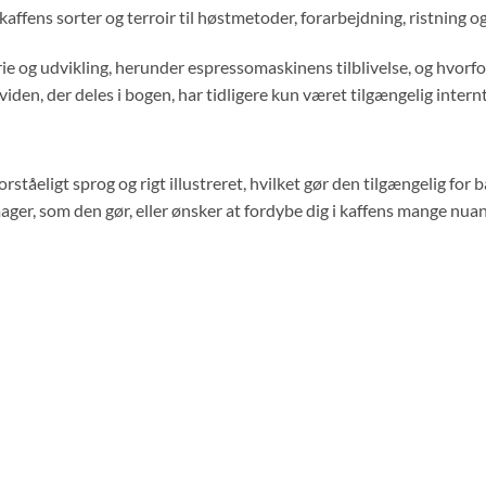
affens sorter og terroir til høstmetoder, forarbejdning, ristning o
orie og udvikling, herunder espressomaskinens tilblivelse, og hvor
iden, der deles i bogen, har tidligere kun været tilgængelig internt
tforståeligt sprog og rigt illustreret, hvilket gør den tilgængelig f
mager, som den gør, eller ønsker at fordybe dig i kaffens mange nua