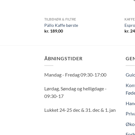
TILBEHØR & FILTRE
KAFF
1
Pällo Kaffe børste
Espr
kr.
189,00
kr.
24
ÅBNINGSTIDER
GE
Mandag - Fredag 09:30-17:00
Guid
Kont
Lørdag, Søndag og helligdage -
Føde
09:30-17
Hand
Lukket 24-25 dec & 31. dec & 1. jan
Priv
Økol
Forh