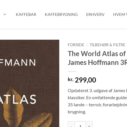
P
KAFFEBAR
KAFFEBRYGNING
ERHVERV
HVEM V
FORSIDE
/
TILBEHØR & FILTRE
The World Atlas of
James Hoffmann 3R
299,00
kr.
Opdateret 3. udgave af James
klassiker. En omfattende guide t
35 lande – terroir, forarbejdnin
brygning.
The World Atlas of Coffee - Jame