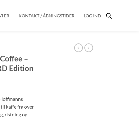
I ER
KONTAKT / ÅBNINGSTIDER
LOG IND
 Coffee –
D Edition
 Hoffmanns
il kaffe fra over
g, ristning og
s Hoffmann 3RD Edition antal