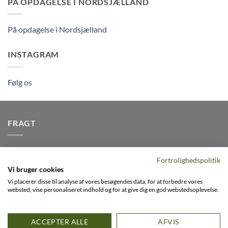
PÅ OPDAGELSE I NORDSJÆLLAND
På opdagelse i Nordsjælland
INSTAGRAM
Følg os
FRAGT
Vi afsender pakker dagligt, det er din garanti for stabil
Fortrolighedspolitik
levering indenfor
2-3 dage
på alle pakker - Husk der er fri
Vi bruger cookies
levering på alle ordre over DKK395
Vi placerer disse til analyse af vores besøgendes data, for at forbedre vores
websted, vise personaliseret indhold og for at give dig en god webstedsoplevelse.
Visa
PayPal
Stripe
MasterCard
Cash
ACCEPTER ALLE
AFVIS
On