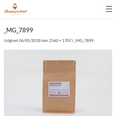
Fortsæt
til
_MG_7899
indhold
Udgivet
06/05/2018
den
2560 × 1707
i
_MG_7899