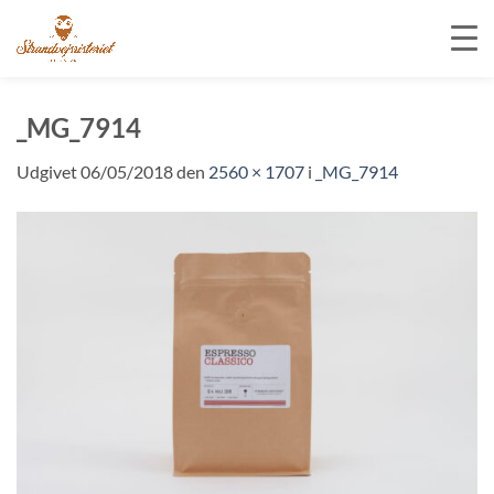
Fortsæt
til
_MG_7914
indhold
Udgivet
06/05/2018
den
2560 × 1707
i
_MG_7914