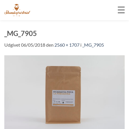
Fortsæt
til
_MG_7905
indhold
Udgivet
06/05/2018
den
2560 × 1707
i
_MG_7905