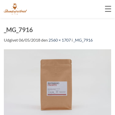
Fortsæt
til
_MG_7916
indhold
Udgivet
06/05/2018
den
2560 × 1707
i
_MG_7916