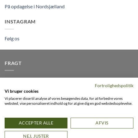
På opdagelse i Nordsjælland
INSTAGRAM
Følg os
FRAGT
Vi afsender pakker dagligt, det er din garanti for stabil
Fortrolighedspolitik
levering indenfor
2-3 dage
på alle pakker - Husk der er fri
Vi bruger cookies
levering på alle ordre over DKK395
Vi placerer disse til analyse af vores besøgendes data, for at forbedre vores
websted, vise personaliseret indhold og for at give dig en god webstedsoplevelse.
Visa
PayPal
Stripe
MasterCard
Cash
ACCEPTER ALLE
AFVIS
On
0
FACEBOOK
INSTAGRAM
VIMEO
Delivery
D
NEJ, JUSTER
Copyright 2026 ©
Flatsome Theme