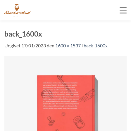
Fortsæt
til
back_1600x
indhold
Udgivet
17/01/2023
den
1600 × 1537
i
back_1600x