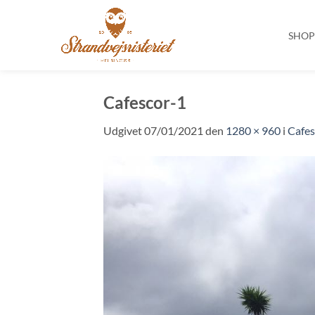
SHO
Fortsæt
til
Cafescor-1
indhold
Udgivet
07/01/2021
den
1280 × 960
i
Cafes