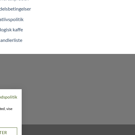
elsbetingelser
atlivspolitik
ogisk kaffe
andlerliste
edspolitik
ted, vise
STER