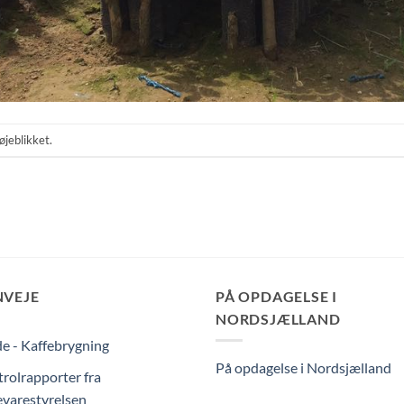
øjeblikket.
NVEJE
PÅ OPDAGELSE I
NORDSJÆLLAND
e - Kaffebrygning
På opdagelse i Nordsjælland
rolrapporter fra
varestyrelsen