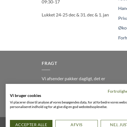
09:30-17
Hand
Lukket 24-25 dec & 31. dec & 1. jan
Priv
Økol
Forh
FRAGT
Vi afsender pakker dagligt, det er
din garanti for stabil levering
Fortroligh
indenfor
2-3 dage
på alle pakker -
Vi bruger cookies
Husk der er fri levering på alle
Vi placerer disse til analyse af vores besøgendes data, for at forbedre vores webs
ordre over DKK395
personaliseret indhold og for at give dig en god webstedsoplevelse.
FACEBOOK
INSTAGRAM
VIMEO
ACCEPTER ALLE
AFVIS
NEJ, JU