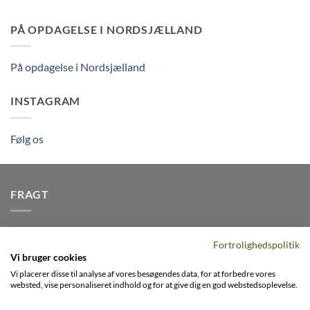
PÅ OPDAGELSE I NORDSJÆLLAND
På opdagelse i Nordsjælland
INSTAGRAM
Følg os
FRAGT
Vi afsender pakker dagligt, det er din garanti for stabil
Fortrolighedspolitik
levering indenfor
2-3 dage
på alle pakker - Husk der er fri
Vi bruger cookies
levering på alle ordre over DKK395
Vi placerer disse til analyse af vores besøgendes data, for at forbedre vores
websted, vise personaliseret indhold og for at give dig en god webstedsoplevelse.