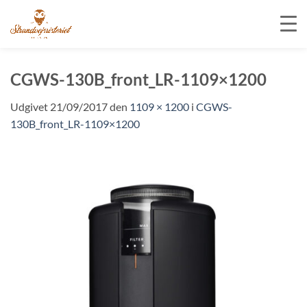
Fortsæt
til
CGWS-130B_front_LR-1109×1200
indhold
Udgivet
21/09/2017
den
1109 × 1200
i
CGWS-
130B_front_LR-1109×1200