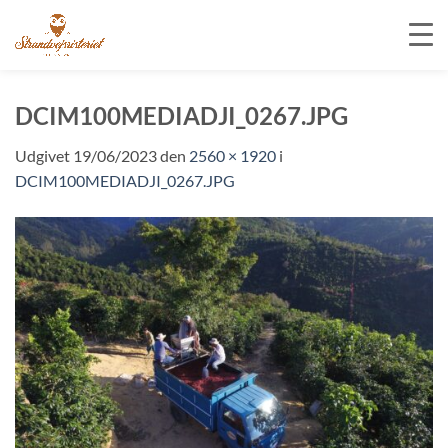
Fortsæt
til
DCIM100MEDIADJI_0267.JPG
indhold
Udgivet
19/06/2023
den
2560 × 1920
i
DCIM100MEDIADJI_0267.JPG