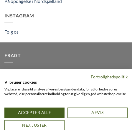
På opdagelse i Nordsjælland
INSTAGRAM
Følg os
FRAGT
Vi afsender pakker dagligt, det er din garanti for stabil
Fortrolighedspolitik
levering indenfor
2-3 dage
på alle pakker - Husk der er fri
Vi bruger cookies
levering på alle ordre over DKK395
Vi placerer disse til analyse af vores besøgendes data, for at forbedre vores
websted, vise personaliseret indhold og for at give dig en god webstedsoplevelse.
Visa
PayPal
Stripe
MasterCard
Cash
ACCEPTER ALLE
AFVIS
On
0
FACEBOOK
INSTAGRAM
VIMEO
Delivery
D
NEJ, JUSTER
Copyright 2026 ©
Flatsome Theme