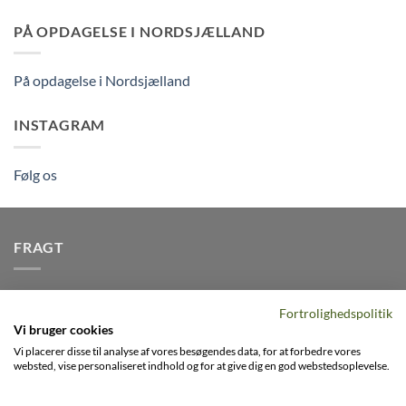
PÅ OPDAGELSE I NORDSJÆLLAND
På opdagelse i Nordsjælland
INSTAGRAM
Følg os
FRAGT
Vi afsender pakker dagligt, det er din garanti for stabil
Fortrolighedspolitik
levering indenfor
2-3 dage
på alle pakker - Husk der er fri
Vi bruger cookies
levering på alle ordre over DKK395
Vi placerer disse til analyse af vores besøgendes data, for at forbedre vores
websted, vise personaliseret indhold og for at give dig en god webstedsoplevelse.
Visa
PayPal
Stripe
MasterCard
Cash