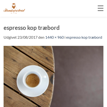
Fortsæt
til
espresso kop træbord
indhold
Udgivet
23/08/2017
den
1440 × 960
i
espresso kop træbord