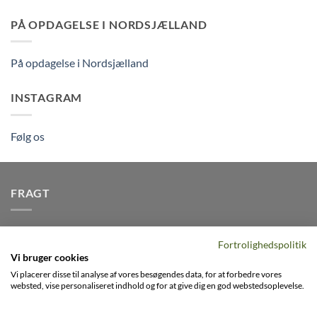
PÅ OPDAGELSE I NORDSJÆLLAND
På opdagelse i Nordsjælland
INSTAGRAM
Følg os
FRAGT
Vi afsender pakker dagligt, det er din garanti for stabil
Fortrolighedspolitik
levering indenfor
2-3 dage
på alle pakker - Husk der er fri
Vi bruger cookies
levering på alle ordre over DKK395
Vi placerer disse til analyse af vores besøgendes data, for at forbedre vores
websted, vise personaliseret indhold og for at give dig en god webstedsoplevelse.
Visa
PayPal
Stripe
MasterCard
Cash