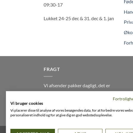
Føde
09:30-17
Hand
Lukket 24-25 dec & 31. dec & 1. jan
Priv
Økol
Forh
FRAGT
Vi afsender pakker dagligt, det er
din garanti for stabil levering
Fortroligh
indenfor
2-3 dage
på alle pakker -
Vi bruger cookies
Husk der er fri levering på alle
Vi placerer disse til analyse af vores besøgendes data, for at forbedre vores webs
ordre over DKK395
personaliseret indhold og for at give dig en god webstedsoplevelse.
FACEBOOK
INSTAGRAM
VIMEO