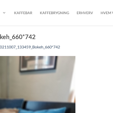
P
KAFFEBAR
KAFFEBRYGNING
ERHVERV
HVEM V
keh_660*742
0211007_133459_Bokeh_660*742