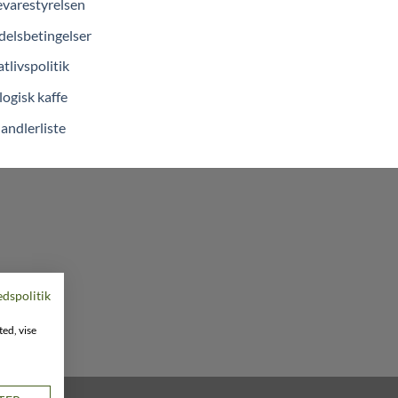
varestyrelsen
elsbetingelser
atlivspolitik
ogisk kaffe
andlerliste
edspolitik
ted, vise