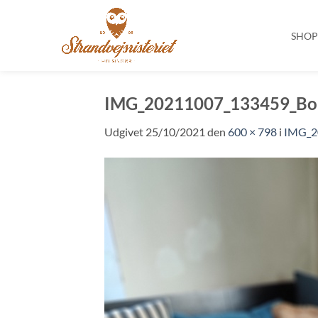
SHO
Fortsæt
til
IMG_20211007_133459_Bo
indhold
Udgivet
25/10/2021
den
600 × 798
i
IMG_2