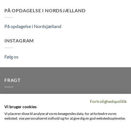
PÅ OPDAGELSE I NORDSJÆLLAND
På opdagelse i Nordsjælland
INSTAGRAM
Følg os
FRAGT
Vi afsender pakker dagligt, det er din garanti for stabil
Fortrolighedspolitik
levering indenfor
2-3 dage
på alle pakker - Husk der er fri
Vi bruger cookies
levering på alle ordre over DKK395
Vi placerer disse til analyse af vores besøgendes data, for at forbedre vores
websted, vise personaliseret indhold og for at give dig en god webstedsoplevelse.