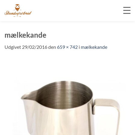
Fortsæt
til
mælkekande
indhold
Udgivet
29/02/2016
den
659 × 742
i
mælkekande