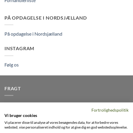
Forhandlerliste
PÅ OPDAGELSE I NORDSJÆLLAND
På opdagelse i Nordsjælland
INSTAGRAM
Følg os
FRAGT
Vi afsender pakker dagligt, det er din garanti for stabil
Fortrolighedspolitik
levering indenfor
2-3 dage
på alle pakker - Husk der er fri
Vi bruger cookies
levering på alle ordre over DKK395
Vi placerer disse til analyse af vores besøgendes data, for at forbedre vores
websted, vise personaliseret indhold og for at give dig en god webstedsoplevelse.