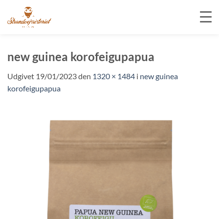
Fortsæt
til
new guinea korofeigupapua
indhold
Udgivet
19/01/2023
den
1320 × 1484
i
new guinea
korofeigupapua