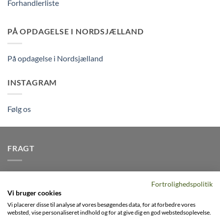
Forhandlerliste
PÅ OPDAGELSE I NORDSJÆLLAND
På opdagelse i Nordsjælland
INSTAGRAM
Følg os
FRAGT
Vi afsender pakker dagligt, det er din garanti for stabil
Fortrolighedspolitik
levering indenfor
2-3 dage
på alle pakker - Husk der er fri
Vi bruger cookies
levering på alle ordre over DKK395
Vi placerer disse til analyse af vores besøgendes data, for at forbedre vores
websted, vise personaliseret indhold og for at give dig en god webstedsoplevelse.