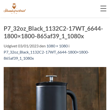
Fortsæt
til
P7_32oz_Black_1132C2-17WT_6644-
indhold
1800×1800-865af39_1_1080x
Udgivet
03/01/2023
den
1080 × 1080
i
P7_32oz_Black_1132C2-17WT_6644-1800×1800-
865af39_1_1080x