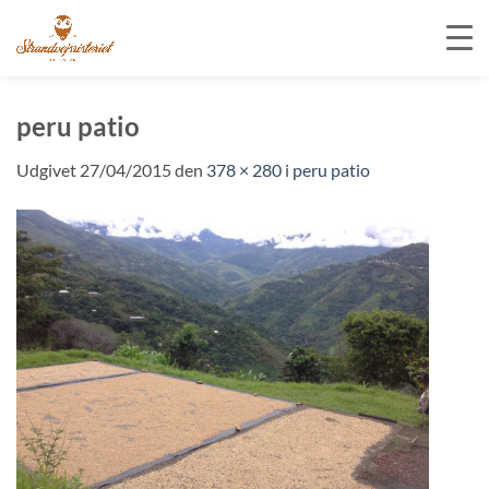
Fortsæt
til
peru patio
indhold
Udgivet
27/04/2015
den
378 × 280
i
peru patio