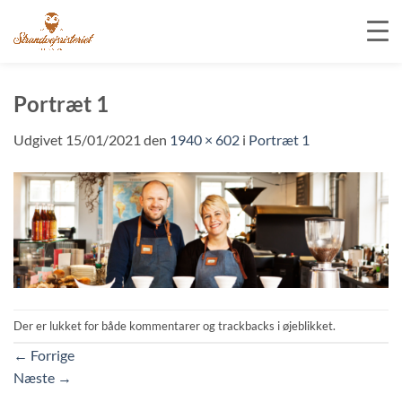
Fortsæt
til
Portræt 1
indhold
Udgivet
15/01/2021
den
1940 × 602
i
Portræt 1
Der er lukket for både kommentarer og trackbacks i øjeblikket.
←
Forrige
Næste
→