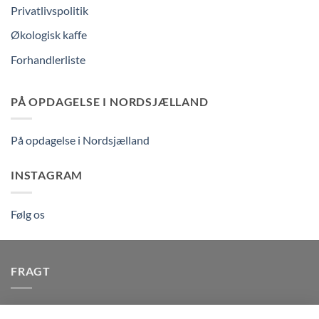
Privatlivspolitik
Økologisk kaffe
Forhandlerliste
PÅ OPDAGELSE I NORDSJÆLLAND
På opdagelse i Nordsjælland
INSTAGRAM
Følg os
FRAGT
Vi afsender pakker dagligt, det er din garanti for stabil