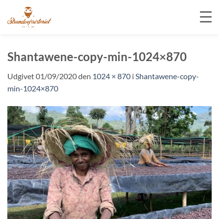
Fortsæt
til
Shantawene-copy-min-1024×870
indhold
Udgivet
01/09/2020
den
1024 × 870
i
Shantawene-copy-
min-1024×870