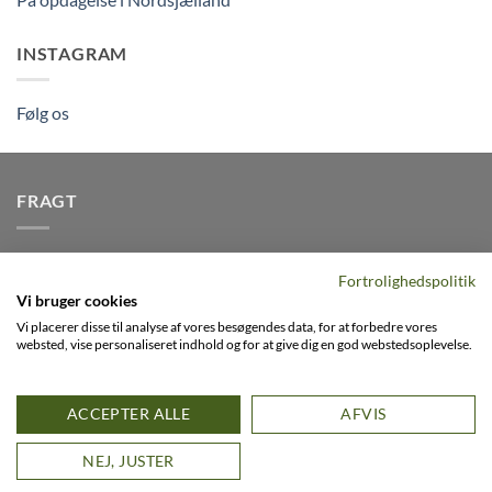
INSTAGRAM
Følg os
FRAGT
Vi afsender pakker dagligt, det er din garanti for stabil
Fortrolighedspolitik
levering indenfor
2-3 dage
på alle pakker - Husk der er fri
Vi bruger cookies
levering på alle ordre over DKK395
Vi placerer disse til analyse af vores besøgendes data, for at forbedre vores
websted, vise personaliseret indhold og for at give dig en god webstedsoplevelse.
Visa
PayPal
Stripe
MasterCard
Cash
ACCEPTER ALLE
AFVIS
On
0
FACEBOOK
INSTAGRAM
VIMEO
Delivery
D
NEJ, JUSTER
Copyright 2026 ©
Flatsome Theme