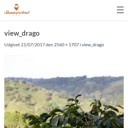
Fortsæt
til
view_drago
indhold
Udgivet
21/07/2017
den
2560 × 1707
i
view_drago