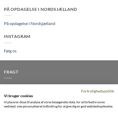
PÅ OPDAGELSE I NORDSJÆLLAND
På opdagelse i Nordsjælland
INSTAGRAM
Følg os
FRAGT
Vi afsender pakker dagligt, det er din garanti for stabil
Fortrolighedspolitik
levering indenfor
2-3 dage
på alle pakker - Husk der er fri
Vi bruger cookies
levering på alle ordre over DKK395
Vi placerer disse til analyse af vores besøgendes data, for at forbedre vores
websted, vise personaliseret indhold og for at give dig en god webstedsoplevelse.
Visa
PayPal
Stripe
MasterCard
Cash