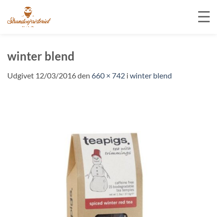
Fortsæt
til
winter blend
indhold
Udgivet
12/03/2016
den
660 × 742
i
winter blend