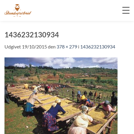
Fortsæt
til
1436232130934
indhold
Udgivet
19/10/2015
den
378 × 279
i
1436232130934