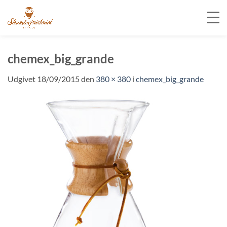
Fortsæt
til
chemex_big_grande
indhold
Udgivet
18/09/2015
den
380 × 380
i
chemex_big_grande