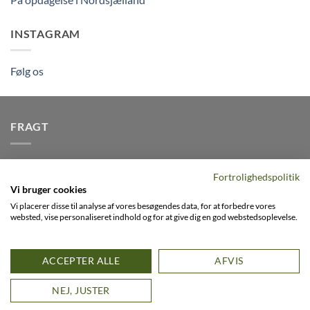
INSTAGRAM
Følg os
FRAGT
Vi afsender pakker dagligt, det er din garanti for stabil
Fortrolighedspolitik
levering indenfor
2-3 dage
på alle pakker - Husk der er fri
Vi bruger cookies
levering på alle ordre over DKK395
Vi placerer disse til analyse af vores besøgendes data, for at forbedre vores
websted, vise personaliseret indhold og for at give dig en god webstedsoplevelse.
Visa
PayPal
Stripe
MasterCard
Cash
ACCEPTER ALLE
AFVIS
On
0
FACEBOOK
INSTAGRAM
VIMEO
Delivery
D
NEJ, JUSTER
Copyright 2026 ©
Flatsome Theme